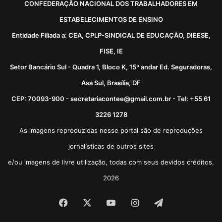
CONFEDERAÇÃO NACIONAL DOS TRABALHADORES EM
ESTABELECIMENTOS DE ENSINO
Entidade Filiada a: CEA, CPLP-SINDICAL DE EDUCAÇÃO, DIEESE,
FISE, IE
Setor Bancário Sul - Quadra 1, Bloco K, 15º andar Ed. Seguradoras,
Asa Sul, Brasília, DF
CEP: 70093-900 - secretariacontee@gmail.com.br - Tel: +55 61
3226 1278
As imagens reproduzidas nesse portal são de reproduções
jornalísticas de outros sites
e/ou imagens de livre utilização, todas com seus devidos créditos.
2026
Facebook
X
YouTube
Instagram
Telegram