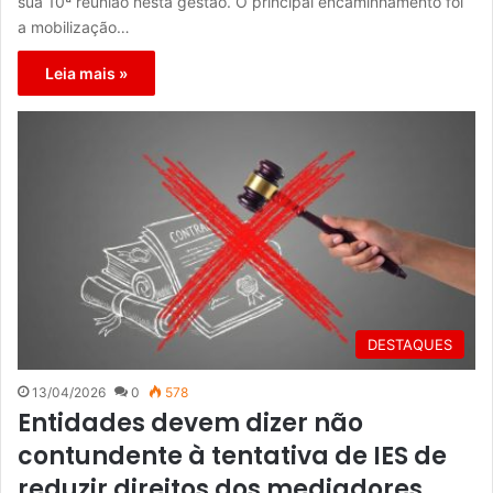
sua 10ª reunião nesta gestão. O principal encaminhamento foi
a mobilização…
Leia mais »
DESTAQUES
13/04/2026
0
578
Entidades devem dizer não
contundente à tentativa de IES de
reduzir direitos dos mediadores