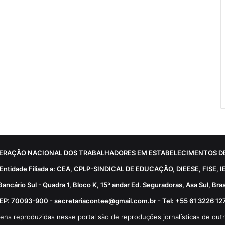
ERAÇÃO NACIONAL DOS TRABALHADORES EM ESTABELECIMENTOS DE
Entidade Filiada a: CEA, CPLP-SINDICAL DE EDUCAÇÃO, DIEESE, FISE, I
Bancário Sul - Quadra 1, Bloco K, 15º andar Ed. Seguradoras, Asa Sul, Brasí
EP: 70093-900 - secretariacontee@gmail.com.br - Tel: +55 61 3226 12
ens reproduzidas nesse portal são de reproduções jornalísticas de outr