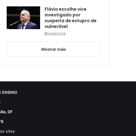
Flávio escolhe vice
investigado por
suspeita de estupro de
vulnerável
6/08/2026
Mostrar mais
 ENSINO
E
lia, DF
78
os sites