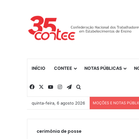
INÍCIO
CONTEE
NOTAS PÚBLICAS
N
Facebook
X
YouTube
Instagram
Telegram
Procurar por
quinta-feira, 6 agosto 2026
MOÇÕES E NOTAS PÚBLI
cerimônia de posse