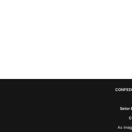
CONFED
Setor 
C
As imag