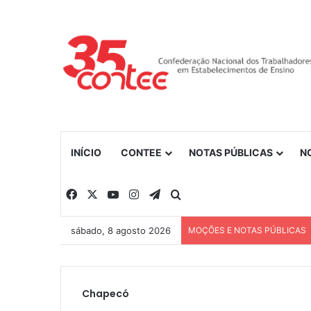
INÍCIO
CONTEE
NOTAS PÚBLICAS
N
Facebook
X
YouTube
Instagram
Telegram
Procurar por
sábado, 8 agosto 2026
MOÇÕES E NOTAS PÚBLICAS
Chapecó