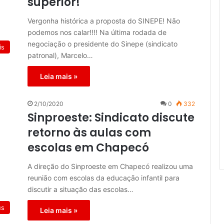
superior!
Vergonha histórica a proposta do SINEPE! Não
podemos nos calar!!!! Na última rodada de
negociação o presidente do Sinepe (sindicato
is
patronal), Marcelo…
Leia mais »
2/10/2020
0
332
Sinproeste: Sindicato discute
retorno às aulas com
escolas em Chapecó
A direção do Sinproeste em Chapecó realizou uma
reunião com escolas da educação infantil para
discutir a situação das escolas…
us
Leia mais »