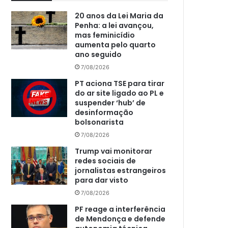
20 anos da Lei Maria da
Penha: a lei avançou,
mas feminicídio
aumenta pelo quarto
ano seguido
7/08/2026
PT aciona TSE para tirar
do ar site ligado ao PL e
suspender ‘hub’ de
desinformação
bolsonarista
7/08/2026
Trump vai monitorar
redes sociais de
jornalistas estrangeiros
para dar visto
7/08/2026
PF reage a interferência
de Mendonça e defende