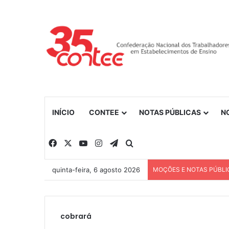
INÍCIO
CONTEE
NOTAS PÚBLICAS
N
Facebook
X
YouTube
Instagram
Telegram
Procurar por
quinta-feira, 6 agosto 2026
MOÇÕES E NOTAS PÚBLI
cobrará