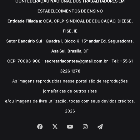
CONFEDERAÇÃO NACIONAL DOS TRABALHADORES EM
ESTABELECIMENTOS DE ENSINO
Entidade Filiada a: CEA, CPLP-SINDICAL DE EDUCAÇÃO, DIEESE,
FISE, IE
Setor Bancário Sul - Quadra 1, Bloco K, 15º andar Ed. Seguradoras,
Asa Sul, Brasília, DF
CEP: 70093-900 - secretariacontee@gmail.com.br - Tel: +55 61
3226 1278
As imagens reproduzidas nesse portal são de reproduções
jornalísticas de outros sites
e/ou imagens de livre utilização, todas com seus devidos créditos.
2026
Facebook
X
YouTube
Instagram
Telegram