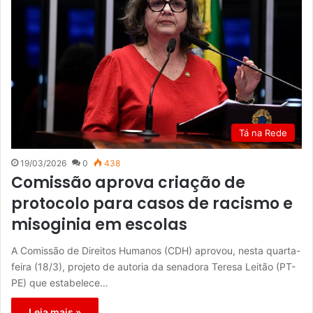
Tá na Rede
19/03/2026
0
438
Comissão aprova criação de
protocolo para casos de racismo e
misoginia em escolas
A Comissão de Direitos Humanos (CDH) aprovou, nesta quarta-
feira (18/3), projeto de autoria da senadora Teresa Leitão (PT-
PE) que estabelece…
Leia mais »