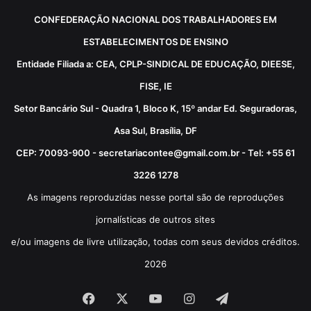
CONFEDERAÇÃO NACIONAL DOS TRABALHADORES EM
ESTABELECIMENTOS DE ENSINO
Entidade Filiada a: CEA, CPLP-SINDICAL DE EDUCAÇÃO, DIEESE,
FISE, IE
Setor Bancário Sul - Quadra 1, Bloco K, 15º andar Ed. Seguradoras,
Asa Sul, Brasília, DF
CEP: 70093-900 - secretariacontee@gmail.com.br - Tel: +55 61
3226 1278
As imagens reproduzidas nesse portal são de reproduções
jornalísticas de outros sites
e/ou imagens de livre utilização, todas com seus devidos créditos.
2026
Facebook
X
YouTube
Instagram
Telegram