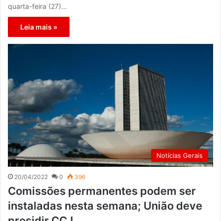
quarta-feira (27)…
Leia mais »
Notícias Gerais
20/04/2022
0
396
Comissões permanentes podem ser
instaladas nesta semana; União deve
presidir CCJ