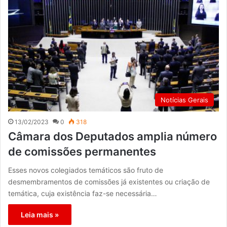
Notícias Gerais
13/02/2023
0
318
Câmara dos Deputados amplia número
de comissões permanentes
Esses novos colegiados temáticos são fruto de
desmembramentos de comissões já existentes ou criação de
temática, cuja existência faz-se necessária…
Leia mais »