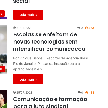
social
is
Leia mais »
31/07/2023
0
453
Escolas se enfeitam de
novas tecnologias sem
intensificar comunicação
Por Vinícius Lisboa – Repórter da Agência Brasil –
Rio de Janeiro Passar da instrução para a
de
aprendizagem é o…
Leia mais »
25/07/2023
0
431
Comunicação e formação
para a luta sindical