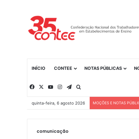
INÍCIO
CONTEE
NOTAS PÚBLICAS
N
Facebook
X
YouTube
Instagram
Telegram
Procurar por
quinta-feira, 6 agosto 2026
MOÇÕES E NOTAS PÚBLI
comunicação