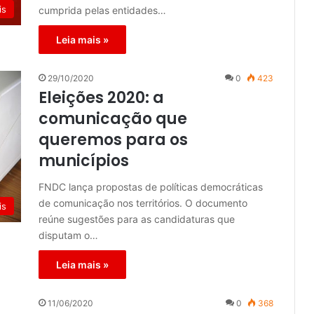
is
cumprida pelas entidades…
Leia mais »
29/10/2020
0
423
Eleições 2020: a
comunicação que
queremos para os
municípios
FNDC lança propostas de políticas democráticas
de comunicação nos territórios. O documento
is
reúne sugestões para as candidaturas que
disputam o…
Leia mais »
11/06/2020
0
368