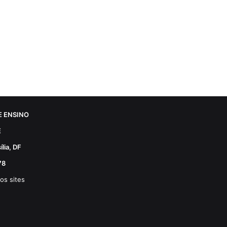
 ENSINO
E
lia, DF
78
os sites