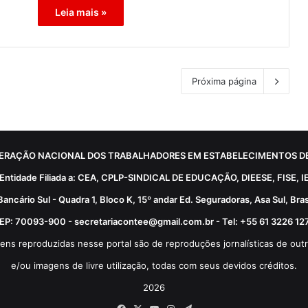
Leia mais »
Próxima página
ERAÇÃO NACIONAL DOS TRABALHADORES EM ESTABELECIMENTOS DE
Entidade Filiada a: CEA, CPLP-SINDICAL DE EDUCAÇÃO, DIEESE, FISE, I
Bancário Sul - Quadra 1, Bloco K, 15º andar Ed. Seguradoras, Asa Sul, Brasí
EP: 70093-900 - secretariacontee@gmail.com.br - Tel: +55 61 3226 12
ens reproduzidas nesse portal são de reproduções jornalísticas de outr
e/ou imagens de livre utilização, todas com seus devidos créditos.
2026