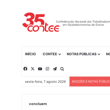
INÍCIO
CONTEE
NOTAS PÚBLICAS
N
Facebook
X
YouTube
Instagram
Telegram
Procurar por
sexta-feira, 7 agosto 2026
MOÇÕES E NOTAS PÚBLI
concluem