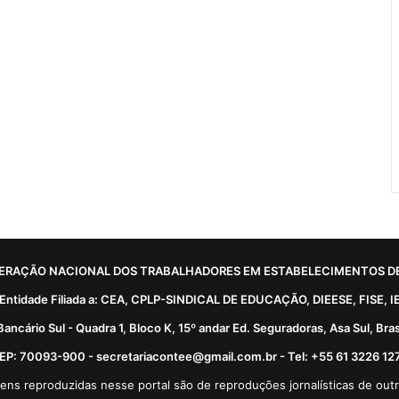
ERAÇÃO NACIONAL DOS TRABALHADORES EM ESTABELECIMENTOS DE
Entidade Filiada a: CEA, CPLP-SINDICAL DE EDUCAÇÃO, DIEESE, FISE, I
Bancário Sul - Quadra 1, Bloco K, 15º andar Ed. Seguradoras, Asa Sul, Brasí
EP: 70093-900 - secretariacontee@gmail.com.br - Tel: +55 61 3226 12
ens reproduzidas nesse portal são de reproduções jornalísticas de outr