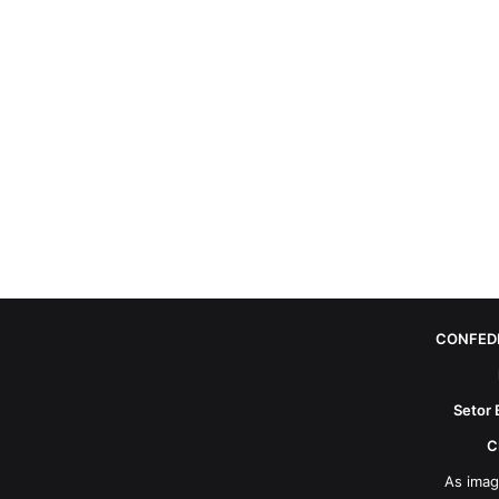
CONFED
Setor 
C
As imag