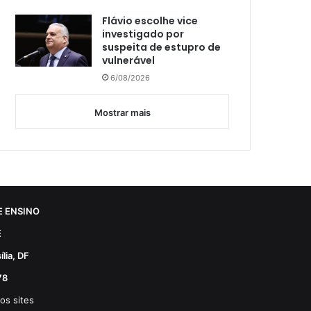
Flávio escolhe vice
investigado por
suspeita de estupro de
vulnerável
6/08/2026
Mostrar mais
 ENSINO
E
lia, DF
78
os sites