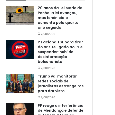
20 anos da Lei Maria da
Penha: a lei avançou,
mas feminicídio
aumenta pelo quarto
ano seguido
7/08/2026
PT aciona TSE para tirar
do ar site ligado ao PL e
suspender ‘hub’ de
desinformação
bolsonarista
7/08/2026
Trump vai monitorar
redes sociais de
jornalistas estrangeiros
para dar visto
7/08/2026
PF reage a interferência
de Mendonça e defende