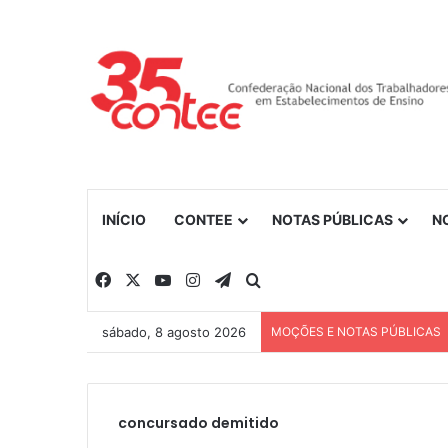
INÍCIO
CONTEE
NOTAS PÚBLICAS
N
Facebook
X
YouTube
Instagram
Telegram
Procurar por
sábado, 8 agosto 2026
MOÇÕES E NOTAS PÚBLICAS
concursado demitido