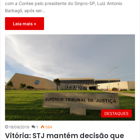
com a Contee pelo presidente do Sinpro-SP, Luiz Antonio
Barbagli, após ser…
Leia mais »
DESTAQUES
18/09/2019
1
584
Vitória: STJ mantém decisão que