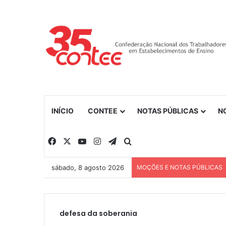
INÍCIO
CONTEE
NOTAS PÚBLICAS
N
Facebook
X
YouTube
Instagram
Telegram
Procurar por
sábado, 8 agosto 2026
MOÇÕES E NOTAS PÚBLICAS
defesa da soberania