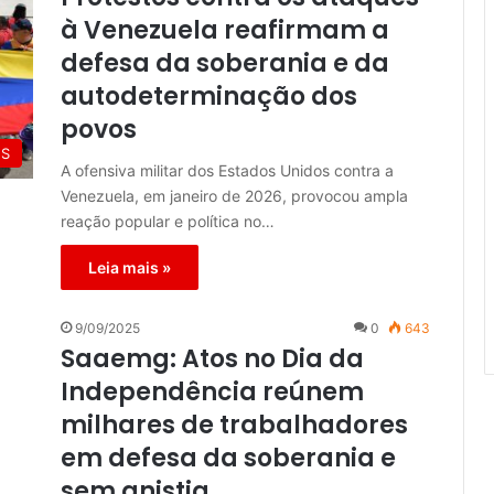
à Venezuela reafirmam a
defesa da soberania e da
autodeterminação dos
povos
ES
A ofensiva militar dos Estados Unidos contra a
Venezuela, em janeiro de 2026, provocou ampla
reação popular e política no…
Leia mais »
9/09/2025
0
643
Saaemg: Atos no Dia da
Independência reúnem
milhares de trabalhadores
em defesa da soberania e
sem anistia