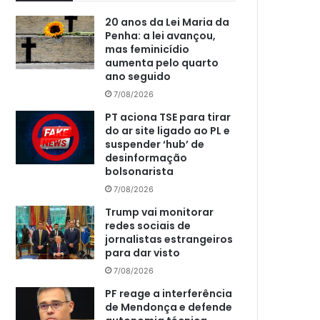
20 anos da Lei Maria da
Penha: a lei avançou,
mas feminicídio
aumenta pelo quarto
ano seguido
7/08/2026
PT aciona TSE para tirar
do ar site ligado ao PL e
suspender ‘hub’ de
desinformação
bolsonarista
7/08/2026
Trump vai monitorar
redes sociais de
jornalistas estrangeiros
para dar visto
7/08/2026
PF reage a interferência
de Mendonça e defende