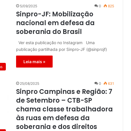
5/09/2025
0
825
Sinpro-JF: Mobilização
nacional em defesa da
soberania do Brasil
Ver esta publicação no Instagram Uma
publicação partilhada por Sinpro-JF (@sinprojf)
Leia mais »
as
25/08/2025
0
631
Sinpro Campinas e Região: 7
de Setembro – CTB-SP
chama classe trabalhadora
às ruas em defesa da
soberania e dos direitos