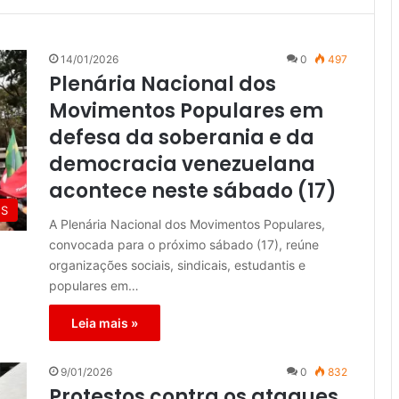
14/01/2026
0
497
Plenária Nacional dos
Movimentos Populares em
defesa da soberania e da
democracia venezuelana
acontece neste sábado (17)
ES
A Plenária Nacional dos Movimentos Populares,
convocada para o próximo sábado (17), reúne
organizações sociais, sindicais, estudantis e
populares em…
Leia mais »
9/01/2026
0
832
Protestos contra os ataques