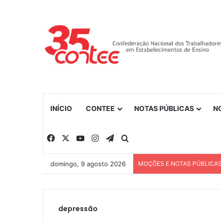
INÍCIO
CONTEE
NOTAS PÚBLICAS
N
Facebook
X
YouTube
Instagram
Telegram
Procurar por
domingo, 9 agosto 2026
MOÇÕES E NOTAS PÚBLICA
depressão