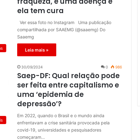
fraqueza, é uma doença e
ela tem cura
Ver essa foto no Instagram Uma publicação
compartilhada por SAAEMG (@saaemg) Do
Saaemg
as
Leia mais »
30/09/2024
0
986
Saep-DF: Qual relação pode
ser feita entre capitalismo e
uma ‘epidemia de
depressão’?
Em 2022, quando o Brasil e o mundo ainda
is
enfrentavam a crise sanitária provocada pela
covid-19, universidades e pesquisadores
começaram…