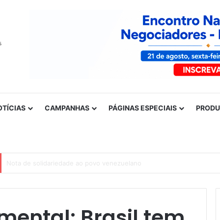
OTÍCIAS
CAMPANHAS
PÁGINAS ESPECIAIS
PROD
Nota de solidariedade ao povo venezuelano
mental: Brasil tem