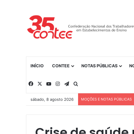
INÍCIO
CONTEE
NOTAS PÚBLICAS
N
Facebook
X
YouTube
Instagram
Telegram
Procurar por
sábado, 8 agosto 2026
MOÇÕES E NOTAS PÚBLICAS
Crise de saúde 