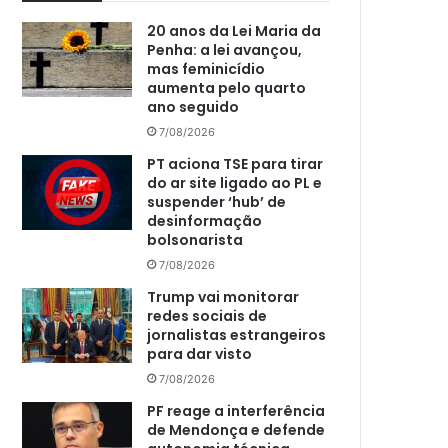
20 anos da Lei Maria da
Penha: a lei avançou,
mas feminicídio
aumenta pelo quarto
ano seguido
7/08/2026
PT aciona TSE para tirar
do ar site ligado ao PL e
suspender ‘hub’ de
desinformação
bolsonarista
7/08/2026
Trump vai monitorar
redes sociais de
jornalistas estrangeiros
para dar visto
7/08/2026
PF reage a interferência
de Mendonça e defende