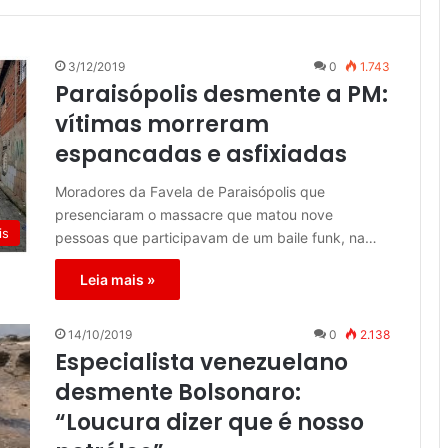
3/12/2019
0
1.743
Paraisópolis desmente a PM:
vítimas morreram
espancadas e asfixiadas
Moradores da Favela de Paraisópolis que
presenciaram o massacre que matou nove
is
pessoas que participavam de um baile funk, na…
Leia mais »
14/10/2019
0
2.138
Especialista venezuelano
desmente Bolsonaro:
“Loucura dizer que é nosso