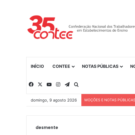
INÍCIO
CONTEE
NOTAS PÚBLICAS
N
Facebook
X
YouTube
Instagram
Telegram
Procurar por
domingo, 9 agosto 2026
MOÇÕES E NOTAS PÚBLICA
desmente