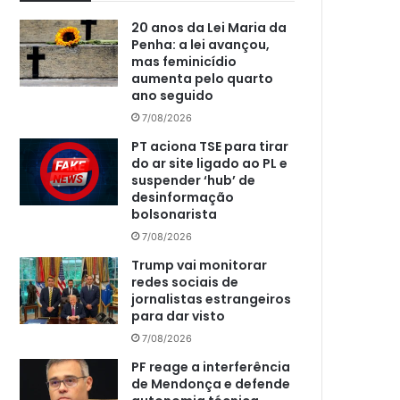
20 anos da Lei Maria da
Penha: a lei avançou,
mas feminicídio
aumenta pelo quarto
ano seguido
7/08/2026
PT aciona TSE para tirar
do ar site ligado ao PL e
suspender ‘hub’ de
desinformação
bolsonarista
7/08/2026
Trump vai monitorar
redes sociais de
jornalistas estrangeiros
para dar visto
7/08/2026
PF reage a interferência
de Mendonça e defende