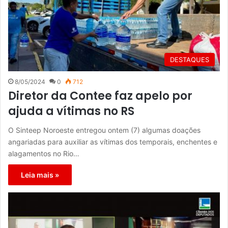
DESTAQUES
8/05/2024
0
712
Diretor da Contee faz apelo por
ajuda a vítimas no RS
O Sinteep Noroeste entregou ontem (7) algumas doações
angariadas para auxiliar as vítimas dos temporais, enchentes e
alagamentos no Rio…
Leia mais »