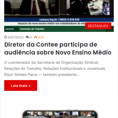
DESTAQUES
4/07/2023
0
433
Diretor da Contee participa de
audiência sobre Novo Ensino Médio
O coordenador da Secretaria de Organização Sindical,
Relações de Trabalho, Relações Institucionais e Juventude,
Elson Simões Paiva — também presidente…
Leia mais »