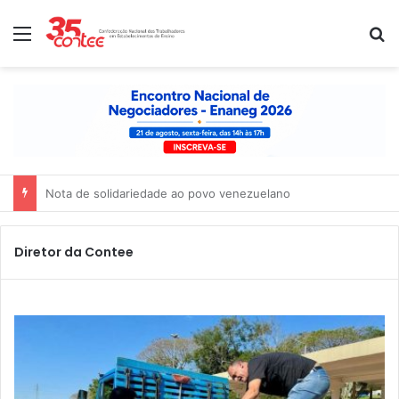
Menu
P
Nota de solidariedade ao povo venezuelano
Diretor da Contee