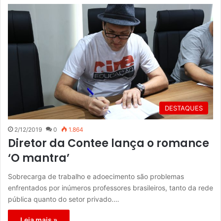
DESTAQUES
2/12/2019
0
1.864
Diretor da Contee lança o romance
‘O mantra’
Sobrecarga de trabalho e adoecimento são problemas
enfrentados por inúmeros professores brasileiros, tanto da rede
pública quanto do setor privado.…
Leia mais »