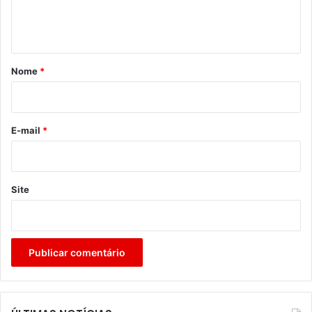
n
t
á
r
Nome
*
i
o
*
E-mail
*
Site