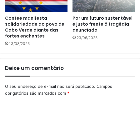
Contee manifesta
Por um futuro sustentável
solidariedade ao povo de
e justo frente à tragédia
Cabo Verde diante das
anunciada
fortes enchentes
23/06/2025
13/08/2025
Deixe um comentário
O seu endereço de e-mail não será publicado.
Campos
obrigatórios são marcados com
*
C
o
m
e