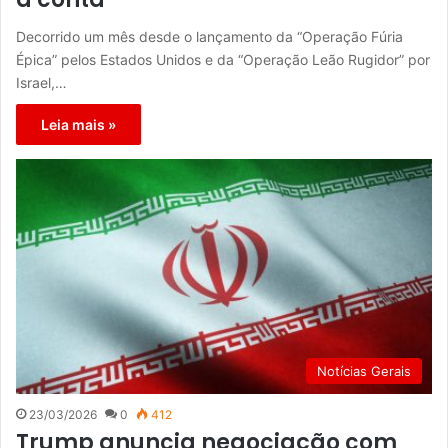
Decorrido um mês desde o lançamento da “Operação Fúria
Épica” pelos Estados Unidos e da “Operação Leão Rugidor” por
Israel,…
Leia mais »
Notícias Gerais
23/03/2026
0
412
Trump anuncia negociação com