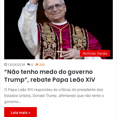
Notícias Gerais
13/04/2026
0
385
“Não tenho medo do governo
Trump”, rebate Papa Leão XIV
O Papa Leão XIV respondeu às críticas do presidente dos
Estados Unidos, Donald Trump, afirmando que não teme o
governo…
Leia mais »