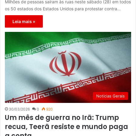
Milhões de pessoas saíram às ruas neste sábado (28) em todos
os 50 estados dos Estados Unidos para protestar contra…
Leia mais »
Notícias Gerais
30/03/2026
0
920
Um mês de guerra no Irã: Trump
recua, Teerã resiste e mundo paga
a conta