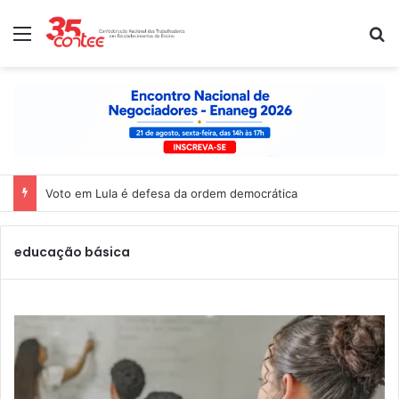
Menu
P
Nota de solidariedade ao povo venezuelano
educação básica