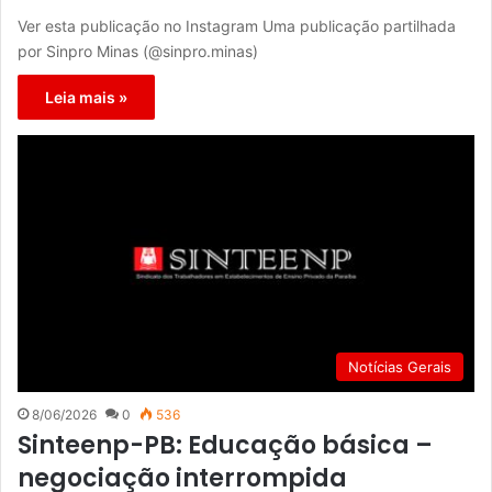
Ver esta publicação no Instagram Uma publicação partilhada
por Sinpro Minas (@sinpro.minas)
Leia mais »
Notícias Gerais
8/06/2026
0
536
Sinteenp-PB: Educação básica –
negociação interrompida