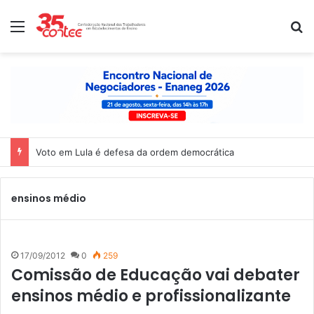
Menu
P
Voto em Lula é defesa da ordem democrática
ensinos médio
17/09/2012
0
259
Comissão de Educação vai debater
ensinos médio e profissionalizante