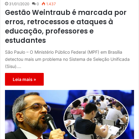
31/01/2020
0
1.437
Gestão Weintraub é marcada por
erros, retrocessos e ataques à
educação, professores e
estudantes
São Paulo – O Ministério Público Federal (MPF) em Brasília
detectou mais um problema no Sistema de Seleção Unificada
(Sisu).…
Leia mais »