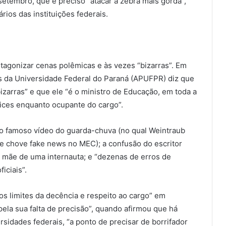
etembro, que é preciso “atacar a zebra mais gorda”,
rios das instituições federais.
tagonizar cenas polêmicas e às vezes “bizarras”. Em
s da Universidade Federal do Paraná (APUFPR) diz que
izarras” e que ele “é o ministro de Educação, em toda a
dices enquanto ocupante do cargo”.
, o famoso vídeo do guarda-chuva (no qual Weintraub
e chove fake news no MEC); a confusão do escritor
 à mãe de uma internauta; e “dezenas de erros de
iciais”.
os limites da decência e respeito ao cargo” em
pela sua falta de precisão”, quando afirmou que há
sidades federais, “a ponto de precisar de borrifador