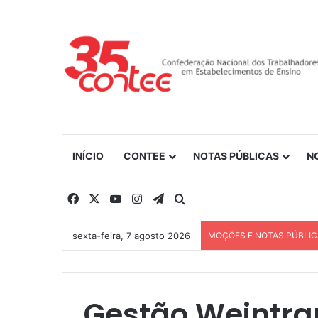
INÍCIO
CONTEE
NOTAS PÚBLICAS
N
Facebook
X
YouTube
Instagram
Telegram
Procurar por
sexta-feira, 7 agosto 2026
MOÇÕES E NOTAS PÚBLI
Gestão Weintra