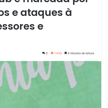
sos e ataques à
essores e
0
1.435
4 minutos de leitura