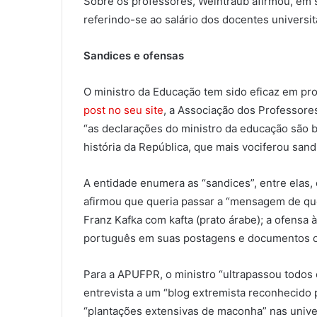
Sobre os professores, Weintraub afirmou, em s
referindo-se ao salário dos docentes universitá
Sandices e ofensas
O ministro da Educação tem sido eficaz em pro
post no seu site
, a Associação dos Professore
“as declarações do ministro da educação são b
história da República, que mais vociferou san
A entidade enumera as “sandices”, entre elas
afirmou que queria passar a “mensagem de qu
Franz Kafka com kafta (prato árabe); a ofensa
português em suas postagens e documentos of
Para a APUFPR, o ministro “ultrapassou todos 
entrevista a um “blog extremista reconhecido 
“plantações extensivas de maconha” nas univer