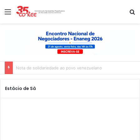
Menu
P
Nota de solidariedade ao povo venezuelano
Estácio de Sá