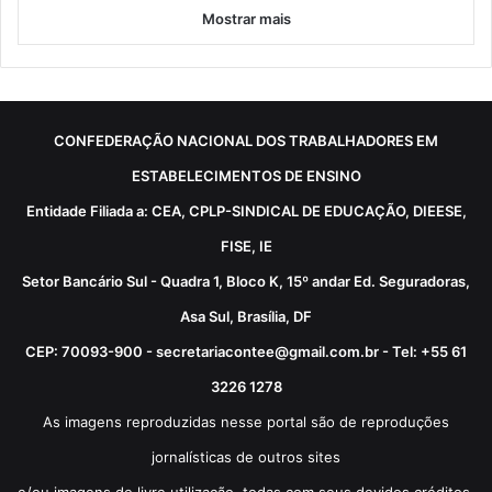
Mostrar mais
CONFEDERAÇÃO NACIONAL DOS TRABALHADORES EM
ESTABELECIMENTOS DE ENSINO
Entidade Filiada a: CEA, CPLP-SINDICAL DE EDUCAÇÃO, DIEESE,
FISE, IE
Setor Bancário Sul - Quadra 1, Bloco K, 15º andar Ed. Seguradoras,
Asa Sul, Brasília, DF
CEP: 70093-900 - secretariacontee@gmail.com.br - Tel: +55 61
3226 1278
As imagens reproduzidas nesse portal são de reproduções
jornalísticas de outros sites
e/ou imagens de livre utilização, todas com seus devidos créditos.