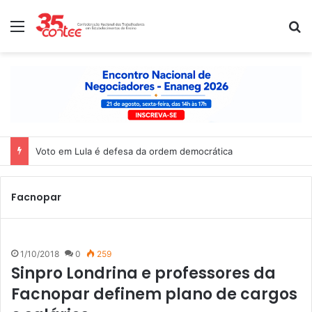
Menu
P
Voto em Lula é defesa da ordem democrática
Facnopar
1/10/2018
0
259
Sinpro Londrina e professores da
Facnopar definem plano de cargos