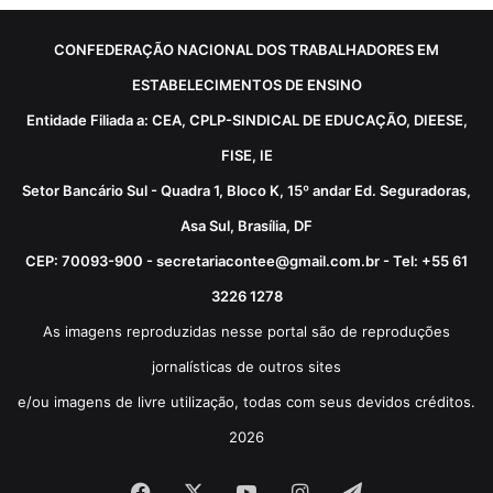
CONFEDERAÇÃO NACIONAL DOS TRABALHADORES EM
ESTABELECIMENTOS DE ENSINO
Entidade Filiada a: CEA, CPLP-SINDICAL DE EDUCAÇÃO, DIEESE,
FISE, IE
Setor Bancário Sul - Quadra 1, Bloco K, 15º andar Ed. Seguradoras,
Asa Sul, Brasília, DF
CEP: 70093-900 - secretariacontee@gmail.com.br - Tel: +55 61
3226 1278
As imagens reproduzidas nesse portal são de reproduções
jornalísticas de outros sites
e/ou imagens de livre utilização, todas com seus devidos créditos.
2026
Facebook
X
YouTube
Instagram
Telegram