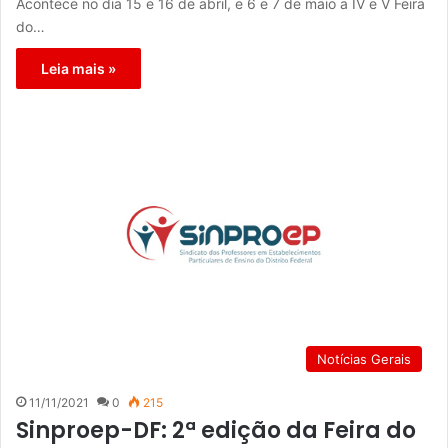
Acontece no dia 15 e 16 de abril, e 6 e 7 de maio a IV e V Feira
do…
Leia mais »
Notícias Gerais
11/11/2021
0
215
Sinproep-DF: 2ª edição da Feira do