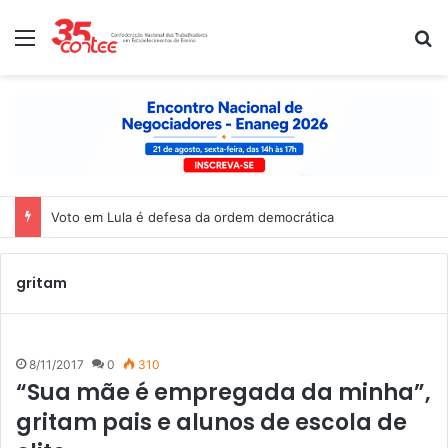
Menu
P
Voto em Lula é defesa da ordem democrática
gritam
8/11/2017
0
310
“Sua mãe é empregada da minha”,
gritam pais e alunos de escola de