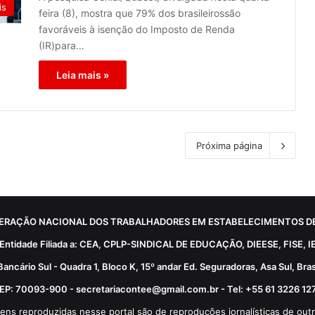
is
feira (8), mostra que 79% dos brasileirossão
favoráveis à isenção do Imposto de Renda
(IR)para…
Leia mais »
Próxima página
ERAÇÃO NACIONAL DOS TRABALHADORES EM ESTABELECIMENTOS DE
Entidade Filiada a: CEA, CPLP-SINDICAL DE EDUCAÇÃO, DIEESE, FISE, I
Bancário Sul - Quadra 1, Bloco K, 15º andar Ed. Seguradoras, Asa Sul, Brasí
EP: 70093-900 - secretariacontee@gmail.com.br - Tel: +55 61 3226 12
ens reproduzidas nesse portal são de reproduções jornalísticas de outr