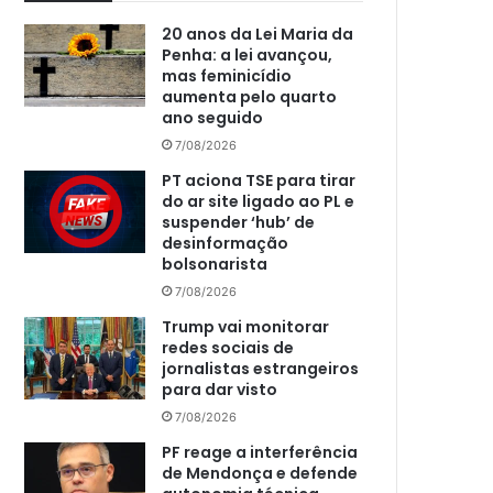
20 anos da Lei Maria da
Penha: a lei avançou,
mas feminicídio
aumenta pelo quarto
ano seguido
7/08/2026
PT aciona TSE para tirar
do ar site ligado ao PL e
suspender ‘hub’ de
desinformação
bolsonarista
7/08/2026
Trump vai monitorar
redes sociais de
jornalistas estrangeiros
para dar visto
7/08/2026
PF reage a interferência
de Mendonça e defende