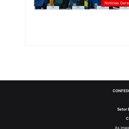
Notícias Gera
CONFED
Setor 
C
As imag