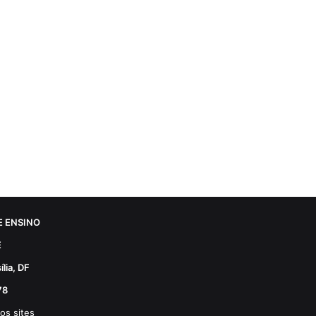
 ENSINO
E
lia, DF
78
os sites