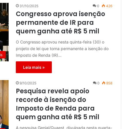
31/10/2025
0
426
Congresso aprova isenção
permanente de IR para
quem ganha até R$ 5 mil
O Congresso aprovou nesta quinta-feira (30) o
projeto de lei que torna permanente a isenção do
is
Imposto de Renda (IR)…
Leia mais »
9/10/2025
0
858
Pesquisa revela apoio
recorde à isenção do
Imposto de Renda para
quem ganha até R$ 5 mil
A pesquisa Genial/Quaest, divulgada nesta quarta-