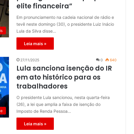
elite financeira”
Em pronunciamento na cadeia nacional de rádio e
tevê neste domingo (30), o presidente Luiz Inácio
is
Lula da Silva disse…
Leia mais »
27/11/2025
0
640
Lula sanciona isenção do IR
em ato histórico para os
trabalhadores
O presidente Lula sancionou, nesta quarta-feira
(26), a lei que amplia a faixa de isenção do
de
Imposto de Renda Pessoa…
Leia mais »