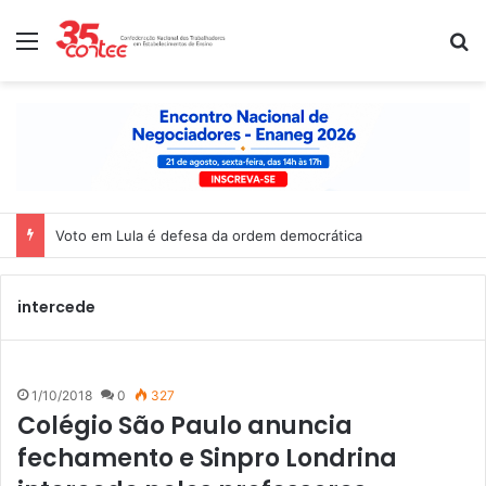
Menu
P
Voto em Lula é defesa da ordem democrática
intercede
1/10/2018
0
327
Colégio São Paulo anuncia
fechamento e Sinpro Londrina