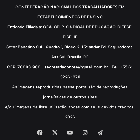
CONFEDERAÇÃO NACIONAL DOS TRABALHADORES EM
ESTABELECIMENTOS DE ENSINO
Entidade Filiada a: CEA, CPLP-SINDICAL DE EDUCAÇÃO, DIEESE,
FISE, IE
Setor Bancário Sul - Quadra 1, Bloco K, 15º andar Ed. Seguradoras,
Asa Sul, Brasília, DF
CEP: 70093-900 - secretariacontee@gmail.com.br - Tel: +55 61
3226 1278
As imagens reproduzidas nesse portal são de reproduções
jornalísticas de outros sites
e/ou imagens de livre utilização, todas com seus devidos créditos.
2026
Facebook
X
YouTube
Instagram
Telegram