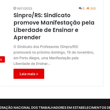
16/11/2023
0
363
Sinpro/RS: Sindicato
promove Manifestação pela
Liberdade de Ensinar e
Aprender
O Sindicato dos Professores (Sinpro/RS)
promoverá no próximo domingo, 19 de novembro,
em Porto Alegre, uma Manifestação pela
is
Liberdade de Ensinar…
Leia mais »
ERAÇÃO NACIONAL DOS TRABALHADORES EM ESTABELECIMENTOS DE