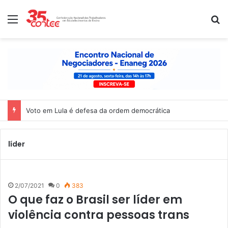
Menu
P
Voto em Lula é defesa da ordem democrática
líder
2/07/2021
0
383
O que faz o Brasil ser líder em
violência contra pessoas trans