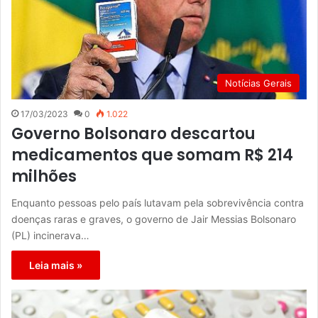
Notícias Gerais
17/03/2023
0
1.022
Governo Bolsonaro descartou
medicamentos que somam R$ 214
milhões
Enquanto pessoas pelo país lutavam pela sobrevivência contra
doenças raras e graves, o governo de Jair Messias Bolsonaro
(PL) incinerava…
Leia mais »