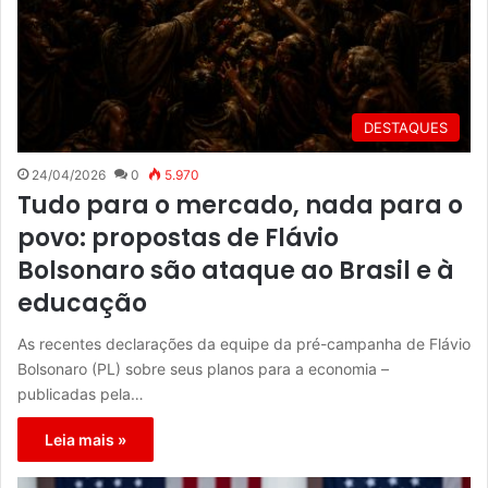
DESTAQUES
24/04/2026
0
5.970
Tudo para o mercado, nada para o
povo: propostas de Flávio
Bolsonaro são ataque ao Brasil e à
educação
As recentes declarações da equipe da pré-campanha de Flávio
Bolsonaro (PL) sobre seus planos para a economia –
publicadas pela…
Leia mais »