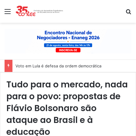
Menu
P
Nota de solidariedade ao povo venezuelano
Tudo para o mercado, nada
para o povo: propostas de
Flávio Bolsonaro são
ataque ao Brasil e à
educação