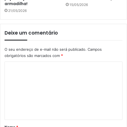
armadilha!
15/05/2026
21/05/2026
Deixe um comentário
O seu endereço de e-mail não será publicado.
Campos
obrigatórios são marcados com
*
C
o
m
e
n
t
á
r
Nome
*