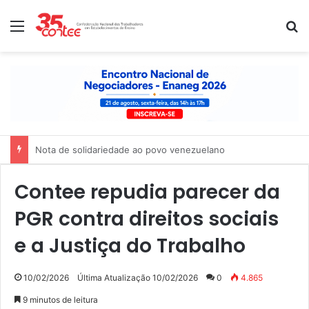
Menu
P
Nota de solidariedade ao povo venezuelano
Contee repudia parecer da
PGR contra direitos sociais
e a Justiça do Trabalho
10/02/2026
Última Atualização 10/02/2026
0
4.865
9 minutos de leitura