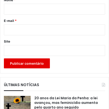
i
o
*
E-mail
*
Site
ÚLTIMAS NOTÍCIAS
20 anos da Lei Maria da Penha: a lei
avançou, mas feminicídio aumenta
pelo quarto ano seguido