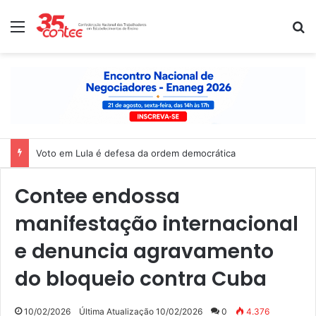
Menu
P
Voto em Lula é defesa da ordem democrática
Contee endossa
manifestação internacional
e denuncia agravamento
do bloqueio contra Cuba
10/02/2026
Última Atualização 10/02/2026
0
4.376