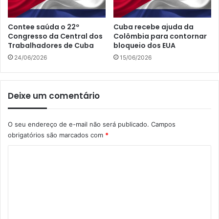
Contee saúda o 22º
Cuba recebe ajuda da
Congresso da Central dos
Colômbia para contornar
Trabalhadores de Cuba
bloqueio dos EUA
24/06/2026
15/06/2026
Deixe um comentário
O seu endereço de e-mail não será publicado.
Campos
obrigatórios são marcados com
*
C
o
m
e
n