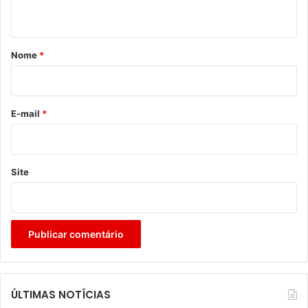
t
á
r
Nome
*
i
o
*
E-mail
*
Site
ÚLTIMAS NOTÍCIAS