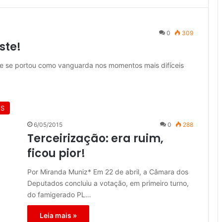
0
309
ste!
e se portou como vanguarda nos momentos mais difíceis
ES
6/05/2015
0
288
Terceirização: era ruim,
ficou pior!
Por Miranda Muniz* Em 22 de abril, a Câmara dos
Deputados concluiu a votação, em primeiro turno,
do famigerado PL…
Leia mais »