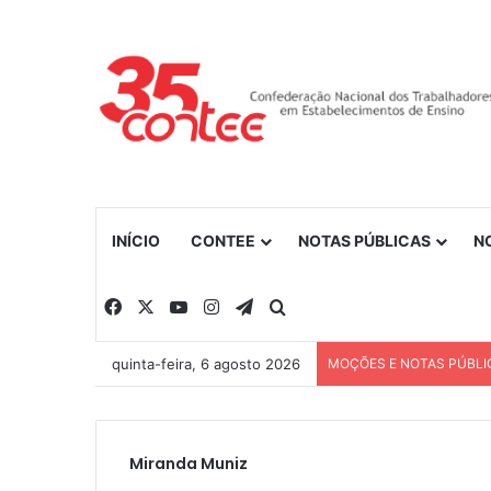
INÍCIO
CONTEE
NOTAS PÚBLICAS
N
Facebook
X
YouTube
Instagram
Telegram
Procurar por
quinta-feira, 6 agosto 2026
MOÇÕES E NOTAS PÚBLI
Miranda Muniz