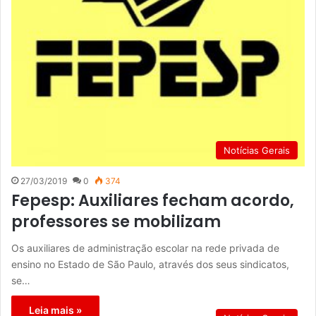
Notícias Gerais
27/03/2019
0
374
Fepesp: Auxiliares fecham acordo,
professores se mobilizam
Os auxiliares de administração escolar na rede privada de
ensino no Estado de São Paulo, através dos seus sindicatos,
se…
Leia mais »