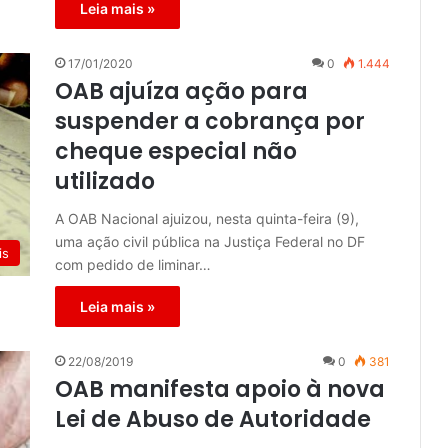
Leia mais »
17/01/2020
0
1.444
OAB ajuíza ação para
suspender a cobrança por
cheque especial não
utilizado
A OAB Nacional ajuizou, nesta quinta-feira (9),
uma ação civil pública na Justiça Federal no DF
is
com pedido de liminar…
Leia mais »
22/08/2019
0
381
OAB manifesta apoio à nova
Lei de Abuso de Autoridade