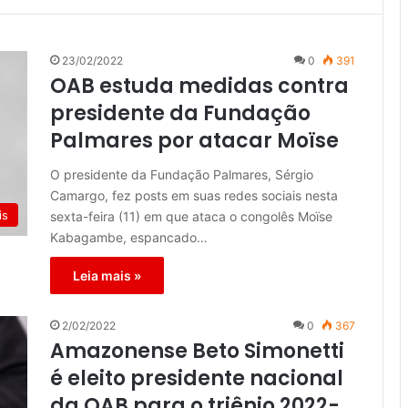
23/02/2022
0
391
OAB estuda medidas contra
presidente da Fundação
Palmares por atacar Moïse
O presidente da Fundação Palmares, Sérgio
Camargo, fez posts em suas redes sociais nesta
is
sexta-feira (11) em que ataca o congolês Moïse
Kabagambe, espancado…
Leia mais »
2/02/2022
0
367
Amazonense Beto Simonetti
é eleito presidente nacional
da OAB para o triênio 2022-