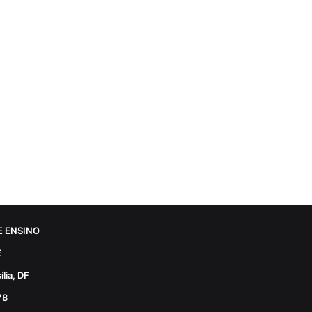
 ENSINO
E
lia, DF
78