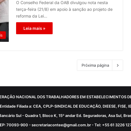
O Conselho Federal da OAB divulgou nota nesta
terça-feira (21/8) em apoio à sanção ao projeto de
reforma da Lei…
Leia mais »
is
Próxima página
ERAÇÃO NACIONAL DOS TRABALHADORES EM ESTABELECIMENTOS DE
Entidade Filiada a: CEA, CPLP-SINDICAL DE EDUCAÇÃO, DIEESE, FISE, I
Bancário Sul - Quadra 1, Bloco K, 15º andar Ed. Seguradoras, Asa Sul, Brasí
EP: 70093-900 - secretariacontee@gmail.com.br - Tel: +55 61 3226 12