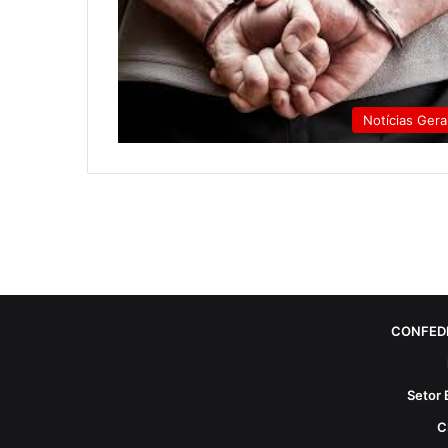
Notícias Gera
CONFED
Setor 
C