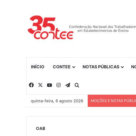
INÍCIO
CONTEE
NOTAS PÚBLICAS
N
Facebook
X
YouTube
Instagram
Telegram
Procurar por
quinta-feira, 6 agosto 2026
MOÇÕES E NOTAS PÚBLI
OAB