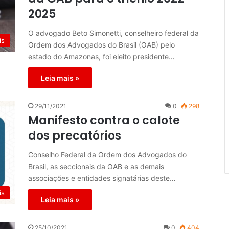
2025
O advogado Beto Simonetti, conselheiro federal da
is
Ordem dos Advogados do Brasil (OAB) pelo
estado do Amazonas, foi eleito presidente…
Leia mais »
29/11/2021
0
298
Manifesto contra o calote
dos precatórios
Conselho Federal da Ordem dos Advogados do
Brasil, as seccionais da OAB e as demais
associações e entidades signatárias deste…
is
Leia mais »
25/10/2021
0
404