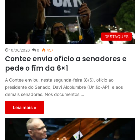
DESTAQUES
10/06/2026
0
457
Contee envia ofício a senadores e
pede o fim da 6×1
A Contee enviou, nesta segunda-feira (8/6), ofício ao
presidente do Senado, Davi Alcolumbre (União-AP), e aos
demais senadores. Nos documentos,…
Leia mais »