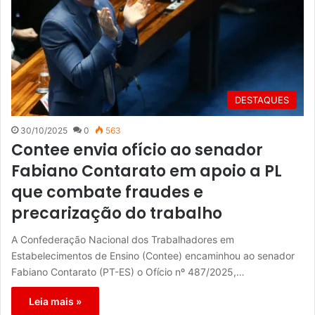
DESTAQUES
30/10/2025
0
563
Contee envia ofício ao senador
Fabiano Contarato em apoio a PL
que combate fraudes e
precarização do trabalho
A Confederação Nacional dos Trabalhadores em
Estabelecimentos de Ensino (Contee) encaminhou ao senador
Fabiano Contarato (PT-ES) o Ofício nº 487/2025,…
Leia mais »