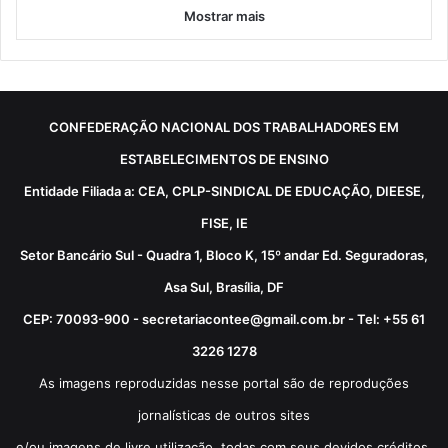
Mostrar mais
CONFEDERAÇÃO NACIONAL DOS TRABALHADORES EM
ESTABELECIMENTOS DE ENSINO
Entidade Filiada a: CEA, CPLP-SINDICAL DE EDUCAÇÃO, DIEESE,
FISE, IE
Setor Bancário Sul - Quadra 1, Bloco K, 15º andar Ed. Seguradoras,
Asa Sul, Brasília, DF
CEP: 70093-900 - secretariacontee@gmail.com.br - Tel: +55 61
3226 1278
As imagens reproduzidas nesse portal são de reproduções
jornalísticas de outros sites
e/ou imagens de livre utilização, todas com seus devidos créditos.