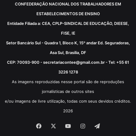
CONFEDERAÇÃO NACIONAL DOS TRABALHADORES EM
ESTABELECIMENTOS DE ENSINO
Entidade Filiada a: CEA, CPLP-SINDICAL DE EDUCAÇÃO, DIEESE,
FISE, IE
Setor Bancário Sul - Quadra 1, Bloco K, 15º andar Ed. Seguradoras,
Asa Sul, Brasília, DF
CEP: 70093-900 - secretariacontee@gmail.com.br - Tel: +55 61
3226 1278
As imagens reproduzidas nesse portal são de reproduções
jornalísticas de outros sites
e/ou imagens de livre utilização, todas com seus devidos créditos.
2026
Facebook
X
YouTube
Instagram
Telegram