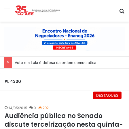
Menu
P
PL 4330
DESTAQUES
14/05/2015
0
292
Audiência pública no Senado
discute terceirização nesta quinta-