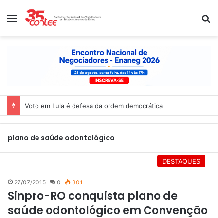
Menu
P
Voto em Lula é defesa da ordem democrática
plano de saúde odontológico
DESTAQUES
27/07/2015
0
301
Sinpro-RO conquista plano de
saúde odontológico em Convenção