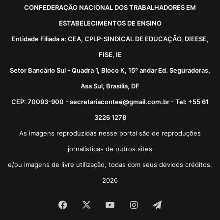
CONFEDERAÇÃO NACIONAL DOS TRABALHADORES EM
ESTABELECIMENTOS DE ENSINO
Entidade Filiada a: CEA, CPLP-SINDICAL DE EDUCAÇÃO, DIEESE,
FISE, IE
Setor Bancário Sul - Quadra 1, Bloco K, 15º andar Ed. Seguradoras,
Asa Sul, Brasília, DF
CEP: 70093-900 - secretariacontee@gmail.com.br - Tel: +55 61
3226 1278
As imagens reproduzidas nesse portal são de reproduções
jornalísticas de outros sites
e/ou imagens de livre utilização, todas com seus devidos créditos.
2026
Facebook
X
YouTube
Instagram
Telegram