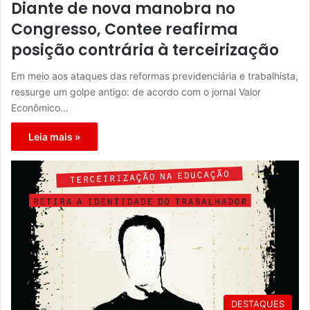
Diante de nova manobra no
Congresso, Contee reafirma
posição contrária à terceirização
Em meio aos ataques das reformas previdenciária e trabalhista,
ressurge um golpe antigo: de acordo com o jornal Valor
Econômico…
Leia mais »
DESTAQUES