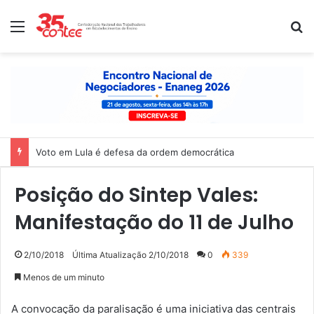
Menu
P
Voto em Lula é defesa da ordem democrática
Posição do Sintep Vales:
Manifestação do 11 de Julho
2/10/2018
Última Atualização 2/10/2018
0
339
Menos de um minuto
A convocação da paralisação é uma iniciativa das centrais