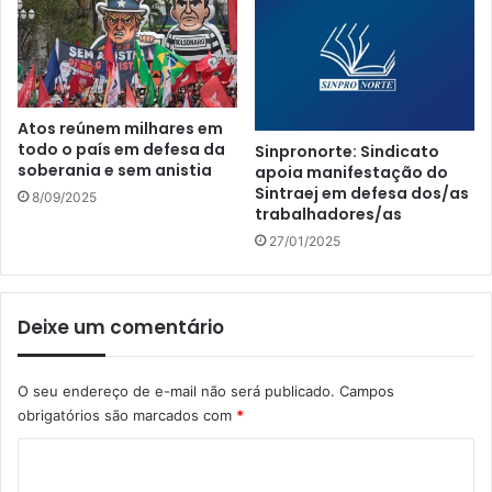
Atos reúnem milhares em
todo o país em defesa da
Sinpronorte: Sindicato
soberania e sem anistia
apoia manifestação do
Sintraej em defesa dos/as
8/09/2025
trabalhadores/as
27/01/2025
Deixe um comentário
O seu endereço de e-mail não será publicado.
Campos
obrigatórios são marcados com
*
C
o