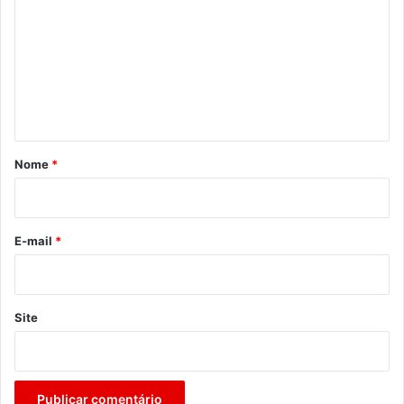
m
e
n
t
á
r
Nome
*
i
o
*
E-mail
*
Site