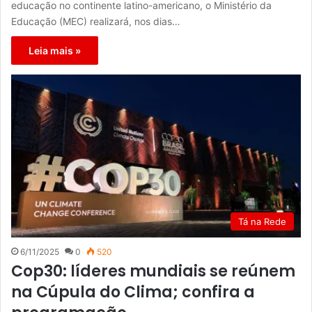
educação no continente latino-americano, o Ministério da
Educação (MEC) realizará, nos dias…
Leia mais »
Tá na Rede
6/11/2025
0
520
Cop30: líderes mundiais se reúnem
na Cúpula do Clima; confira a