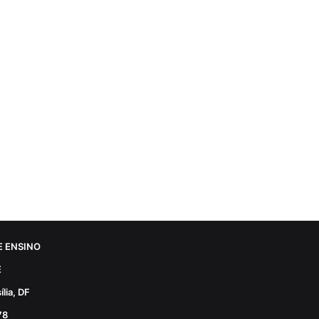
 ENSINO
E
lia, DF
78