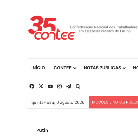
INÍCIO
CONTEE
NOTAS PÚBLICAS
N
Facebook
X
YouTube
Instagram
Telegram
Procurar por
quinta-feira, 6 agosto 2026
MOÇÕES E NOTAS PÚBLI
Putin