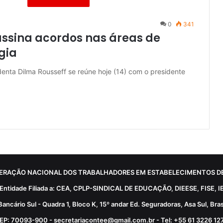
0
341
assina acordos nas áreas de
gia
identa Dilma Rousseff se reúne hoje (14) com o presidente
ERAÇÃO NACIONAL DOS TRABALHADORES EM ESTABELECIMENTOS DE
Entidade Filiada a: CEA, CPLP-SINDICAL DE EDUCAÇÃO, DIEESE, FISE, I
Bancário Sul - Quadra 1, Bloco K, 15º andar Ed. Seguradoras, Asa Sul, Brasí
EP: 70093-900 - secretariacontee@gmail.com.br - Tel: +55 61 3226 12