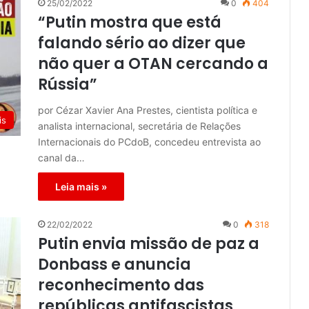
25/02/2022
0
404
“Putin mostra que está
falando sério ao dizer que
não quer a OTAN cercando a
Rússia”
por Cézar Xavier Ana Prestes, cientista política e
is
analista internacional, secretária de Relações
Internacionais do PCdoB, concedeu entrevista ao
canal da…
Leia mais »
22/02/2022
0
318
Putin envia missão de paz a
Donbass e anuncia
reconhecimento das
repúblicas antifascistas