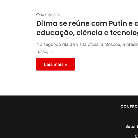
14/12/2012
Dilma se reúne com Putin e 
educação, ciência e tecnolo
No segundo dia de visita oficial a Moscou, a pres
russo,…
Leia mais »
CONFED
Setor 
C