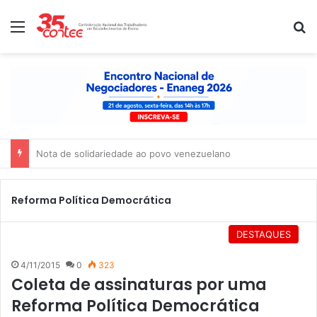
Menu
P
Nota de solidariedade ao povo venezuelano
Reforma Política Democrática
DESTAQUES
4/11/2015
0
323
Coleta de assinaturas por uma
Reforma Política Democrática