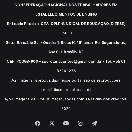
CONFEDERAÇÃO NACIONAL DOS TRABALHADORES EM
ESTABELECIMENTOS DE ENSINO
Entidade Filiada a: CEA, CPLP-SINDICAL DE EDUCAÇÃO, DIEESE,
FISE, IE
Setor Bancário Sul - Quadra 1, Bloco K, 15º andar Ed. Seguradoras,
Asa Sul, Brasília, DF
CEP: 70093-900 - secretariacontee@gmail.com.br - Tel: +55 61
3226 1278
As imagens reproduzidas nesse portal são de reproduções
jornalísticas de outros sites
e/ou imagens de livre utilização, todas com seus devidos créditos.
2026
Facebook
X
YouTube
Instagram
Telegram