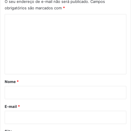
O seu endereço de e-mail não será publicado.
Campos
obrigatórios são marcados com
*
C
o
m
e
n
t
á
r
Nome
*
i
o
*
E-mail
*