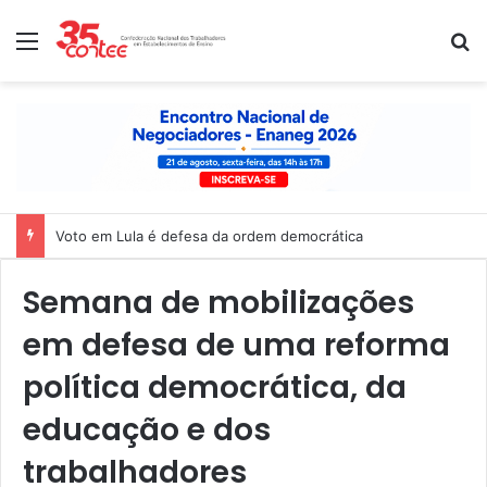
Menu
P
Voto em Lula é defesa da ordem democrática
Semana de mobilizações
em defesa de uma reforma
política democrática, da
educação e dos
trabalhadores