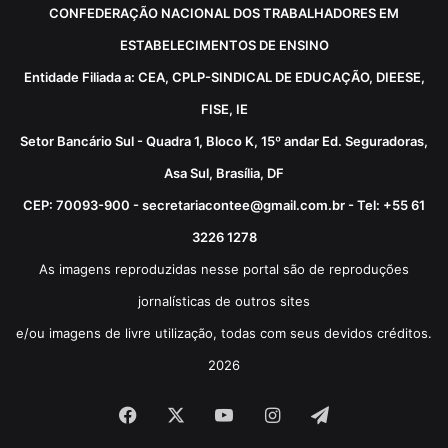
CONFEDERAÇÃO NACIONAL DOS TRABALHADORES EM
ESTABELECIMENTOS DE ENSINO
Entidade Filiada a: CEA, CPLP-SINDICAL DE EDUCAÇÃO, DIEESE,
FISE, IE
Setor Bancário Sul - Quadra 1, Bloco K, 15º andar Ed. Seguradoras,
Asa Sul, Brasília, DF
CEP: 70093-900 - secretariacontee@gmail.com.br - Tel: +55 61
3226 1278
As imagens reproduzidas nesse portal são de reproduções
jornalísticas de outros sites
e/ou imagens de livre utilização, todas com seus devidos créditos.
2026
Facebook
X
YouTube
Instagram
Telegram