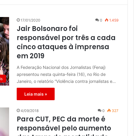
17/01/2020
0
1.459
Jair Bolsonaro foi
responsável por três a cada
cinco ataques à imprensa
em 2019
A Federação Nacional dos Jornalistas (Fenaj)
apresentou nesta quinta-feira (16), no Rio de
is
Janeiro, o relatório “Violência contra jornalistas e…
Leia mais »
4/09/2018
0
327
Para CUT, PEC da morte é
responsável pelo aumento