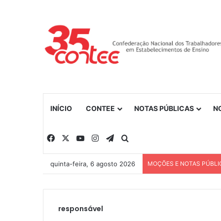
INÍCIO
CONTEE
NOTAS PÚBLICAS
N
Facebook
X
YouTube
Instagram
Telegram
Procurar por
quinta-feira, 6 agosto 2026
MOÇÕES E NOTAS PÚBLI
responsável