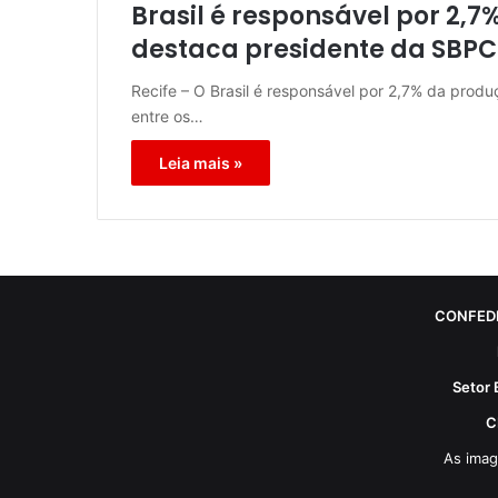
Brasil é responsável por 2,7
destaca presidente da SBPC
Recife – O Brasil é responsável por 2,7% da produ
entre os…
Leia mais »
CONFED
Setor 
C
As imag