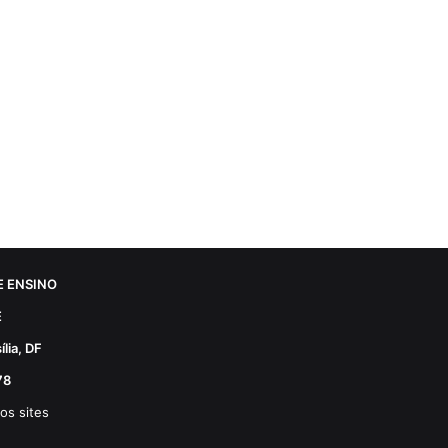
 ENSINO
E
lia, DF
78
os sites