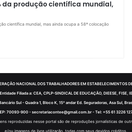
% da produção científica mundial,
ção científica mundial, mas ainda ocupa a 58ª colocação
ERAÇÃO NACIONAL DOS TRABALHADORES EM ESTABELECIMENTOS DE
Entidade Filiada a: CEA, CPLP-SINDICAL DE EDUCAÇÃO, DIEESE, FISE, I
Bancário Sul - Quadra 1, Bloco K, 15º andar Ed. Seguradoras, Asa Sul, Brasí
EP: 70093-900 - secretariacontee@gmail.com.br - Tel: +55 61 3226 12
ens reproduzidas nesse portal são de reproduções jornalísticas de outr
e/ou imagens de livre utilização, todas com seus devidos créditos.