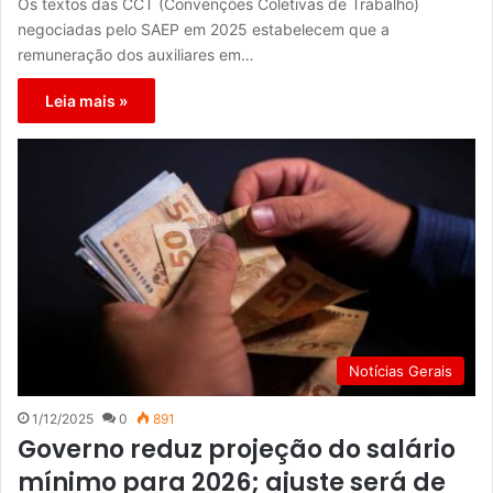
Os textos das CCT (Convenções Coletivas de Trabalho)
negociadas pelo SAEP em 2025 estabelecem que a
remuneração dos auxiliares em…
Leia mais »
Notícias Gerais
1/12/2025
0
891
Governo reduz projeção do salário
mínimo para 2026; ajuste será de