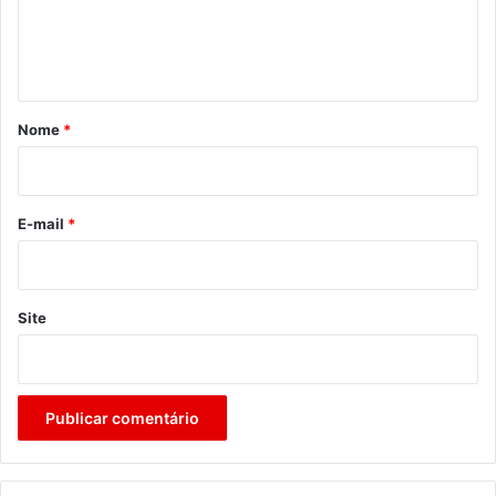
n
t
á
r
Nome
*
i
o
*
E-mail
*
Site