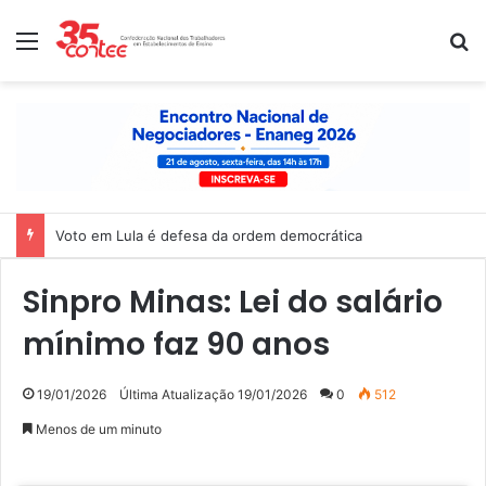
Menu
P
Voto em Lula é defesa da ordem democrática
Sinpro Minas: Lei do salário
mínimo faz 90 anos
19/01/2026
Última Atualização 19/01/2026
0
512
Menos de um minuto